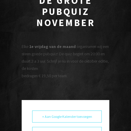
DE GROTE
PUBQUIZ
NOVEMBER
Elke
1e vrijdag van de maand
organiseren wij een
steen goede pubquiz! De quiz begint om 20:00 en
duurt 2 a 3 uur. Schrijf je nu in voor de oktober editie,
de kosten
bedragen € 19,50 per team.
+ Aan Google Kalender toevoegen