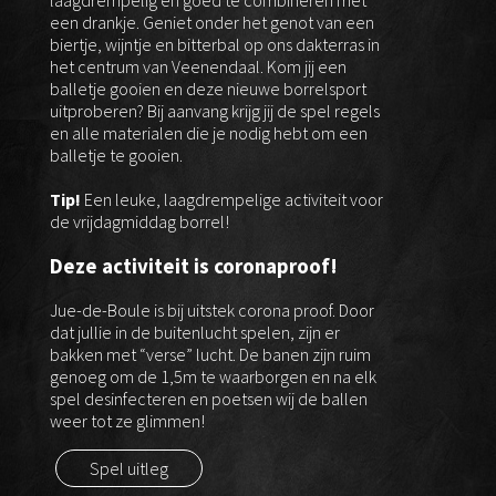
laagdrempelig en goed te combineren met
een drankje. Geniet onder het genot van een
biertje, wijntje en bitterbal op ons dakterras in
het centrum van Veenendaal. Kom jij een
balletje gooien en deze nieuwe borrelsport
uitproberen? Bij aanvang krijg jij de spel regels
en alle materialen die je nodig hebt om een
balletje te gooien.
Tip!
Een leuke, laagdrempelige activiteit voor
de vrijdagmiddag borrel!
Deze activiteit is coronaproof!
Jue-de-Boule is bij uitstek corona proof. Door
dat jullie in de buitenlucht spelen, zijn er
bakken met “verse” lucht. De banen zijn ruim
genoeg om de 1,5m te waarborgen en na elk
spel desinfecteren en poetsen wij de ballen
weer tot ze glimmen!
Spel uitleg