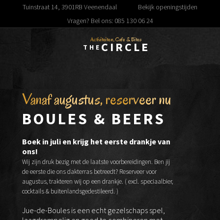
Tuinstraat 14, 3901RB Veenendaal
Bekijk openingstijden
Vragen? Bel ons: 085 130 06 24
Activiteiten, Cafe & Bites
CIRCLE
THE
Vanaf augustus, reserveer nu
BOULES & BEERS
Boek in juli en krijg het eerste drankje van
ons!
Wij zijn druk bezig met de laatste voorbereidingen. Ben jij
de eerste die ons dakterras betreedt? Reserveer voor
augustus, trakteren wij op een drankje. ( excl. speciaalbier,
cocktails & buitenlandsgedestileerd. )
Jue-de-Boules is een echt gezelschaps spel,